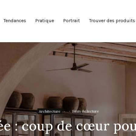
Tendances
Pratique
Portrait
Trouver des produits
Architecture
·
·
1 min de lecture
dée : coup de cœur pou