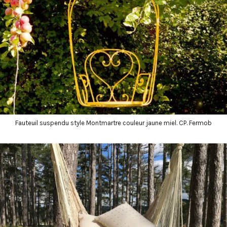
Fauteuil suspendu style Montmartre couleur jaune miel. CP. Fermob