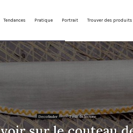
Tendances
Pratique
Portrait
Trouver des produits
Decofinder
·
·
2 min de lecture
avoir sur le couteau d