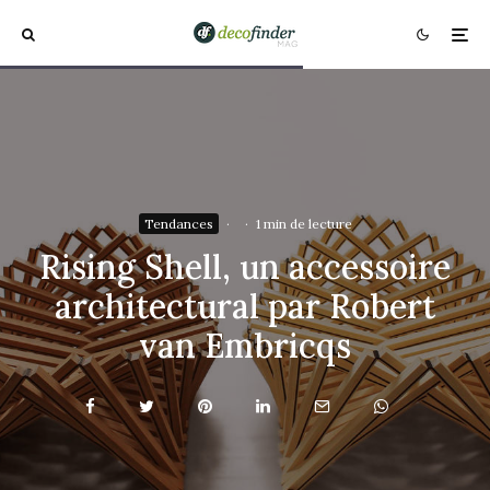
Tendances
·
·
1 min de lecture
Rising Shell, un accessoire
architectural par Robert
van Embricqs