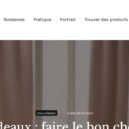
Tendances
Pratique
Portrait
Trouver des produits
Decofinder
·
·
3 min de lecture
deaux : faire le bon ch