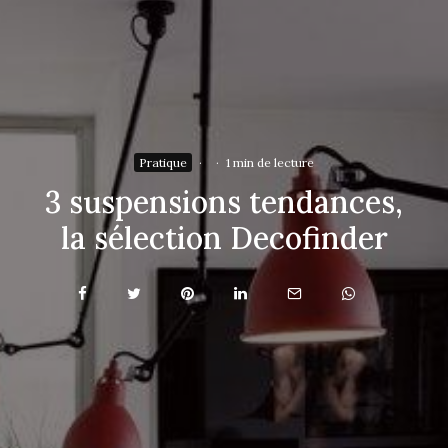
Pratique
·
·
1 min de lecture
3 suspensions tendances,
la sélection Decofinder