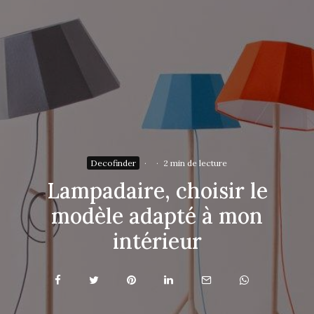
Decofinder
·
·
2 min de lecture
Lampadaire, choisir le
modèle adapté à mon
intérieur