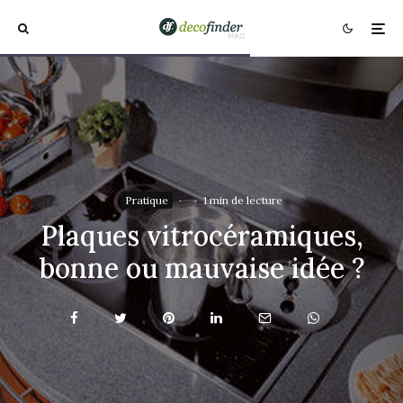
Pratique
·
·
1 min de lecture
Plaques vitrocéramiques,
bonne ou mauvaise idée ?