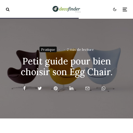
Pratique
·
·
2 min de lecture
Petit guide pour bien
choisir son Egg Chair.