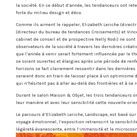
la société. En ce début d’année, les tendanceurs ont ret
forte du milieu design et déco.
C
omme ils aiment le rappeler, Elizabeth Leriche (direc
(directeur du bureau de tendances Croisements) et Vince
cabinet de conseil et de prospective Nelly Rodi) ne sont 
observateurs de la société à travers les dernières créati
que l’année à venir serait fortement influencée par le thè
se soient ouvertes et élargies après une période de ren
horizons se fait clairement ressentir dans les dernière
seraient donc en train de laisser place à un optimisme 
qui n’hésitent pas à aller au-delà des frontières et à se
Du
rant le salon Maison & Objet, les trois tendanceurs on
leur manière et avec leur sensibilité cette nouvelle orie
Le parcours d’Elizabeth Leriche, Landscape, est basé sur
voyage émotionnel, l’exposition retranscrit la sensibilit
légèreté évanescente, entre l’immensité et le microcos