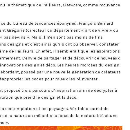
enu la thématique de l’ailleurs,
Elsewhere
, comme mouvance
trice du bureau de tendances éponyme), François Bernard
nt Grégoire (directeur du département « art de vivre » du
« pas devins ». Mais il n’en sont pas moins de fins
ons designs et c’est ainsi qu’ils ont pu observer, constater
me de l’ailleurs. En effet, il semblerait que les aspirations
fermement. L’envie de partager et de découvrir de nouveaux
s innovations design et déco. Les heures moroses du design
débordant, poussé par une nouvelle génération de créateurs
 réapproprier les codes pour mieux les réinventer.
t proposé trois parcours d’inspiration afin de décrypter à
ntation que prend le design et la déco.
 la contemplation et les paysages. Véritable carnet de
é de la nature en mêlant « la force de la matérialité et une
me ».