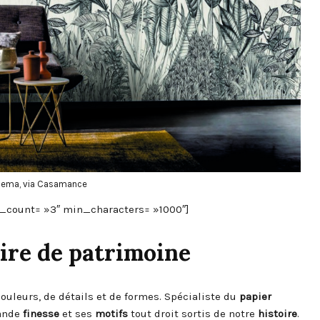
panema, via Casamance
in_count= »3″ min_characters= »1000″]
oire de patrimoine
uleurs, de détails et de formes. Spécialiste du
papier
ande
finesse
et ses
motifs
tout droit sortis de notre
histoire
.