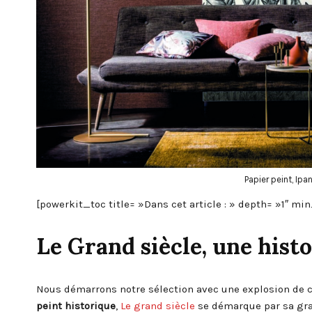
Papier peint, I
[powerkit_toc title= »Dans cet article : » depth= »1″ m
Le Grand siècle, une hist
Nous démarrons notre sélection avec une explosion de co
peint historique
,
Le grand siècle
se démarque par sa gr