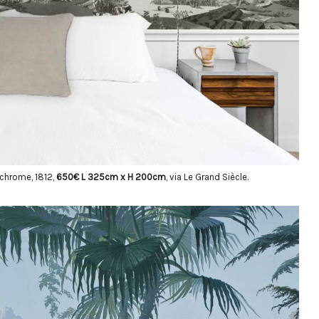
chrome, 1812,
650€ L 325cm
x H 200cm
, via Le Grand Siècle.