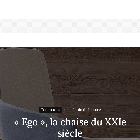
Tendances
·
·
2 min de lecture
« Ego », la chaise du XXIe
siècle