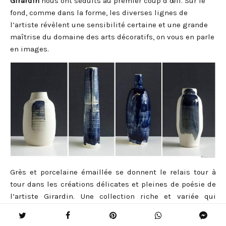
Girardin
nous ont séduits au premier coup d’œil. Sur le
fond, comme dans la forme, les diverses lignes de
l’artiste révèlent une sensibilité certaine et une grande
maîtrise du domaine des arts décoratifs, on vous en parle
en images.
Grès et porcelaine émaillée se donnent le relais tour à
tour dans les créations délicates et pleines de poésie de
l’artiste Girardin. Une collection riche et variée qui
propose des pièces raffinées, emplies d’une modernité
sans appel. On apprécie les teintes unies qui offrent aux