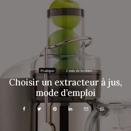
Pratique
·
·
2 min de lecture
Choisir un extracteur à jus,
mode d’emploi