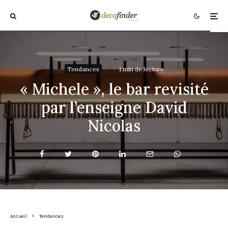
Tendances
·
·
1 min de lecture
« Michele », le bar revisité
par l’enseigne David
Nicolas
Accueil
Tendances