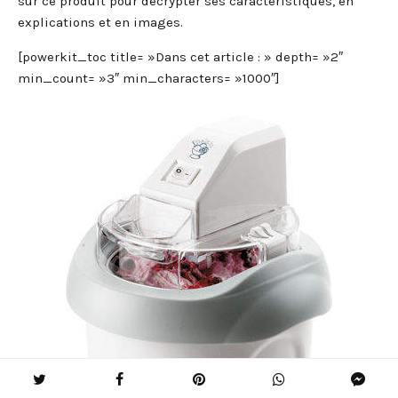
sur ce produit pour décrypter ses caractéristiques, en
explications et en images.
[powerkit_toc title= »Dans cet article : » depth= »2″
min_count= »3″ min_characters= »1000″]