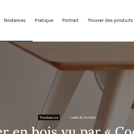
Tendances
Pratique
Portrait
Trouver des produits
Tendances
·
·
1 min de lecture
r en bois vu par « Co