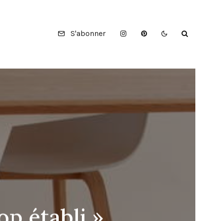
S'abonner
op établi »