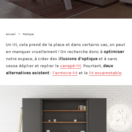
Accueil
Pratique
Un lit, cela prend de la place et dans certains cas, on peut
en manquer cruellement ! On recherche donc à
optimiser
notre espace, à créer des
illusions
d’optique
et à sans
cesse déplier et replier le
canapé-lit
. Pourtant,
deux
alternatives existent
:
l’armoire-lit
et le
lit escamotable
.