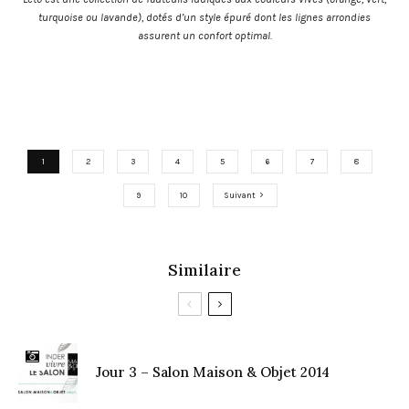
turquoise ou lavande), dotés d’un style épuré dont les lignes arrondies
assurent un confort optimal.
1
2
3
4
5
6
7
8
9
10
Suivant
Similaire
Jour 3 – Salon Maison & Objet 2014