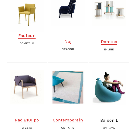
Fauteuil
Naj
Domino
DOMITALIA
BRABBU
B-LINE
Pad 2101 po
Contemporain
Baloon L
CIZETA
CC-TAPIS
YOUNOW