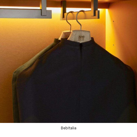
BebItalia