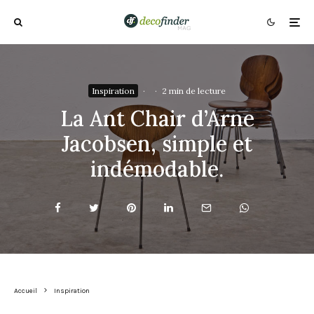
Inspiration
·
·
2 min de lecture
La Ant Chair d’Arne
Jacobsen, simple et
indémodable.
Accueil
Inspiration