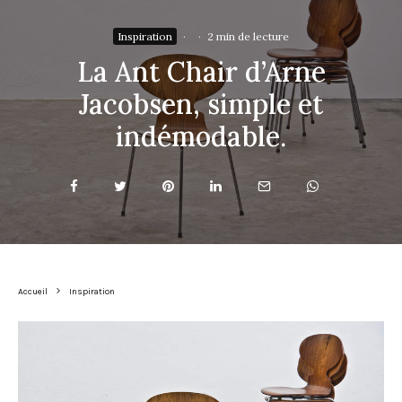
Inspiration
·
·
2 min de lecture
La Ant Chair d’Arne
Jacobsen, simple et
indémodable.
Accueil
Inspiration