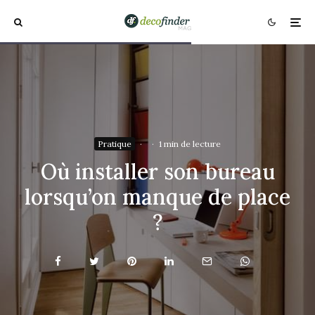
Pratique
·
·
1 min de lecture
Où installer son bureau
lorsqu’on manque de place
?