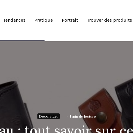
Tendances
Pratique
Portrait
Trouver des produits
Decofinder
·
·
1 min de lecture
au : tout savoir sur c