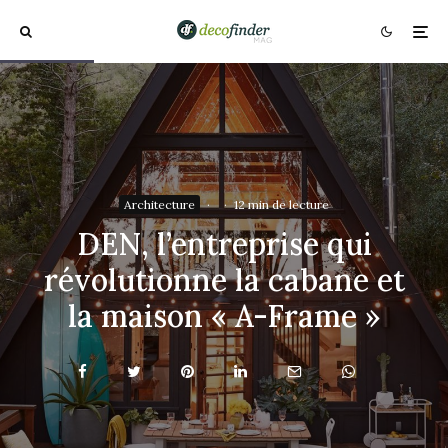
Architecture
·
·
12 min de lecture
DEN, l’entreprise qui
révolutionne la cabane et
la maison « A-Frame »