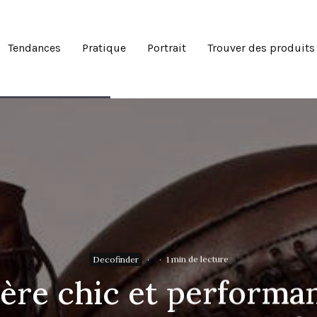
Tendances
Pratique
Portrait
Trouver des produits
Decofinder
·
·
1 min de lecture
ière chic et perform