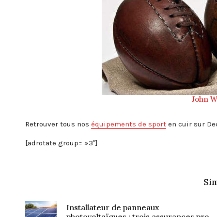
John W
Retrouver tous nos
équipements de sport
en cuir sur De
[adrotate group= »3″]
Sim
Installateur de panneaux
photovoltaïques : trois assurances pro