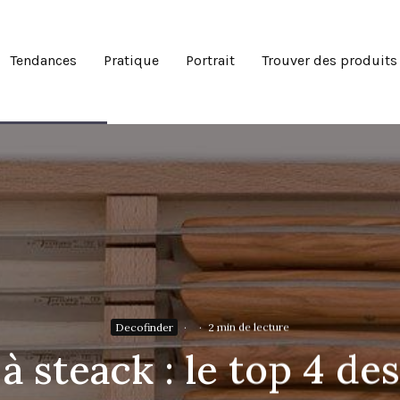
Tendances
Pratique
Portrait
Trouver des produits
Decofinder
·
·
2 min de lecture
 steack : le top 4 de