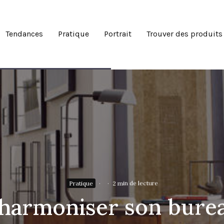
Tendances
Pratique
Portrait
Trouver des produits
Pratique
·
·
2 min de lecture
armoniser son burea