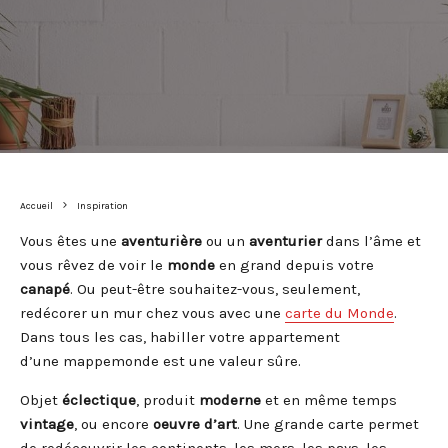
Accueil
Inspiration
Vous êtes une
aventurière
ou un
aventurier
dans l’âme et
vous rêvez de voir le
monde
en grand depuis votre
canapé
. Ou peut-être souhaitez-vous, seulement,
redécorer un mur chez vous avec une
carte du Monde
.
Dans tous les cas, habiller votre appartement
d’une mappemonde est une valeur sûre.
Objet
éclectique
, produit
moderne
et en même temps
vintage
, ou encore
oeuvre d’art
. Une grande carte permet
de redécouvrir les continents, les mers, les pays, les