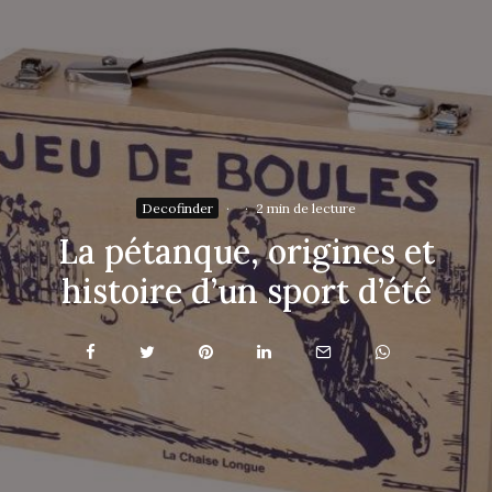
Decofinder
·
·
2 min de lecture
La pétanque, origines et
histoire d’un sport d’été