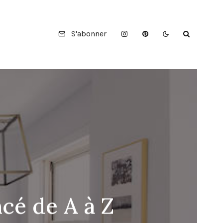
S'abonner
cé de A à Z