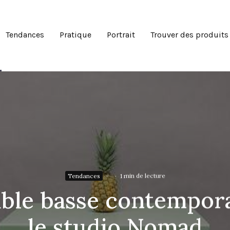
Tendances
Pratique
Portrait
Trouver des produits
Tendances
·
·
1 min de lecture
able basse contempor
le studio Nomad