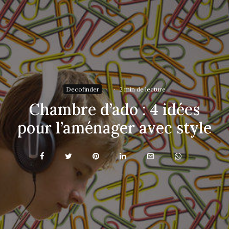
Decofinder
·
·
2 min de lecture
Chambre d’ado : 4 idées
pour l’aménager avec style