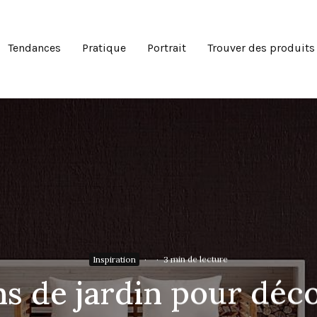
Tendances
Pratique
Portrait
Trouver des produits
Inspiration
·
·
3 min de lecture
ns de jardin pour déco