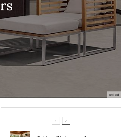
rs
Beliani