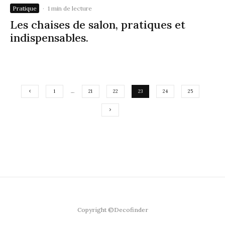
Pratique
·
1 min de lecture
Les chaises de salon, pratiques et
indispensables.
1
…
21
22
23
24
25
Copyright ©Decofinder