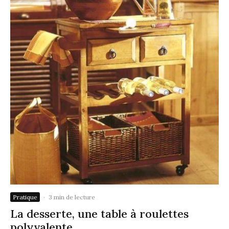
Pratique
·
3 min de lecture
La desserte, une table à roulettes
polyvalente.