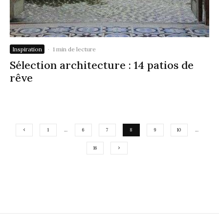
Inspiration
·
1 min de lecture
Sélection architecture : 14 patios de
rêve
1
…
6
7
8
9
10
…
16