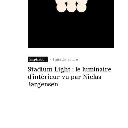
Inspiration
·
1 min de lecture
Stadium Light ; le luminaire
d’intérieur vu par Niclas
Jørgensen