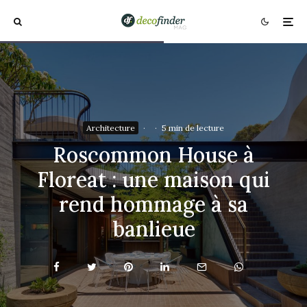
Architecture
·
·
5 min de lecture
Roscommon House à
Floreat : une maison qui
rend hommage à sa
banlieue