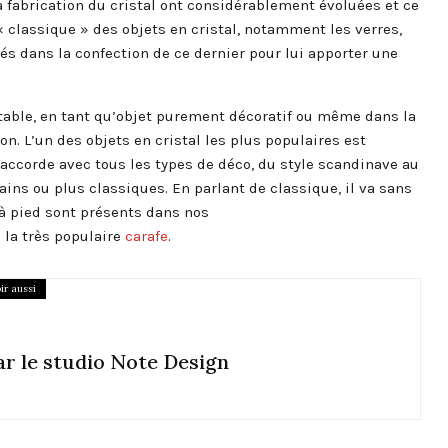
la fabrication du cristal ont considérablement évoluées et ce
 classique » des objets en cristal, notamment les verres,
és dans la confection de ce dernier pour lui apporter une
a table, en tant qu’objet purement décoratif ou même dans la
n. L’un des objets en cristal les plus populaires est
’accorde avec tous les types de déco, du style scandinave au
ains ou plus classiques. En parlant de classique, il va sans
 à pied sont présents dans nos
la très populaire
carafe
.
ir aussi
par le studio Note Design