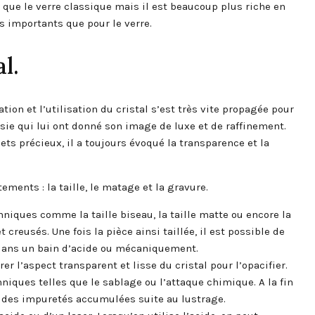
n que le verre classique mais il est beaucoup plus riche en
s importants que pour le verre.
l.
tion et l’utilisation du cristal s’est très vite propagée pour
isie qui lui ont donné son image de luxe et de raffinement.
jets précieux, il a toujours évoqué la transparence et la
tements : la taille, le matage et la gravure.
chniques comme la taille biseau, la taille matte ou encore la
 creusés. Une fois la pièce ainsi taillée, il est possible de
t dans un bain d’acide ou mécaniquement.
er l’aspect transparent et lisse du cristal pour l’opacifier.
hniques telles que le sablage ou l’attaque chimique. A la fin
rer des impuretés accumulées suite au lustrage.