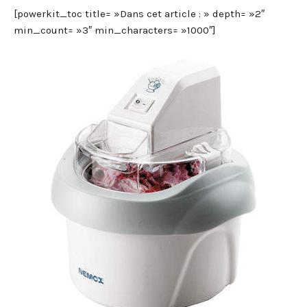
[powerkit_toc title= »Dans cet article : » depth= »2″
min_count= »3″ min_characters= »1000″]