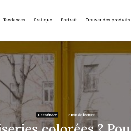
Tendances
Pratique
Portrait
Trouver des produits
Decofinder
·
·
2 min de lecture
eries colorées ? Pou