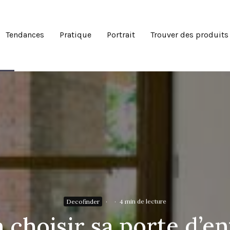
Tendances
Pratique
Portrait
Trouver des produits
Decofinder
·
·
4 min de lecture
 choisir sa porte d’e